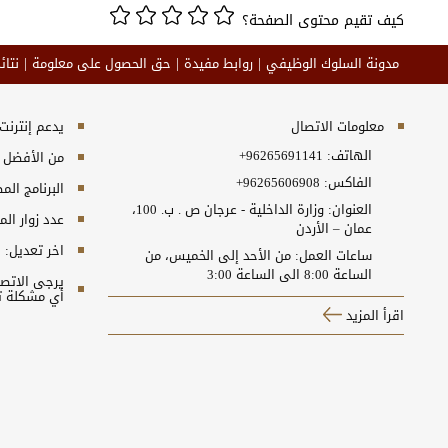
كيف تقيم محتوى الصفحة؟
مدونة السلوك الوظيفي
روابط مفيدة
حق الحصول على معلومة
نتائ
معلومات الاتصال
يدعم إنترنت إكسبلورر 10+, جو
الهاتف:
+96265691141
من الأفضل مش
الفاكس:
+96265606908
البرنامج المطلوب 
العنوان: وزارة الداخلية - عرجان ص . ب. 100،
عدد زوار ال
عمان – الأردن
اخر تعديل:
5
ساعات العمل: من الأحد إلى الخميس، من
الساعة 8:00 الى الساعة 3:00
أي مشكلة ت
اقرأ المزيد