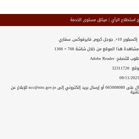
ج استطلاع الرأي
ميثاق مستوى الخدمة
جل كروم, فايرفوكس, سفاري
اهدة هذا الموقع من خلال شاشة 768 × 1366
للتصفح: Adobe Reader
موقع:
32311726
09/11/202
يرجى الاتصال على 065008080 أو إرسال بريد إلكتروني إلى ncc@nitc.gov.jo للإبلاغ عن
قنية