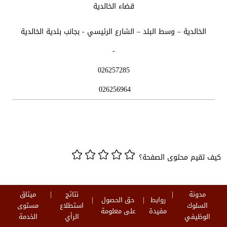
قضاء الخالدية
الخالدية – وسط البلد – الشارع الرئيسي - بجانب بلدية الخالدية
-
026257285
026256964
كيف تقيم محتوى الصفحة؟
مدونة
نتائج
ميثاق
روابط
حق الحصول
السلوك
استطلاع
مستوى
مفيدة
على معلومة
الوظيفي
الرأي
الخدمة