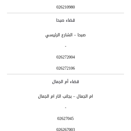
026210980
قضاء صبحا
صبحا – الشارع الرئيسي
-
026272004
026272106
قضاء أم الجمال
ام الجمال – بجانب اثار ام الجمال
-
02627045
026267003