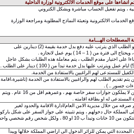
تم انشاءها على موقع الخدمات الالكترونية لوزارة الداخلية
ية ، ويتم تفعيل الحساب مباشرة وبشكل الكتروني
 الخدمات الالكترونية وتعبئة النماذج المطلوبة ومراجعة الوزارة
ة المصطلحات الهـــامة
هو الطلب الذي يترتب عليه دفع بدل خدمة بقيمة (2) دينارين على
رة من ( 1 – 14 ) يوم عمل لانجازه .
ناءا على اختيار مقدم الطلب ، يتم معاملة هذه الطلبات بشكل عاجل
لكفيل للمستدعى لهم الراغبين بالاستفادة من الخدمة.
يتم تقديم الطلب لهم والراغبين بالاستفادة من الخدمة (تاشيرة،اقامة 
ات جسور .. ) .
هم الاشخاص الذين لا يملكون جوازات سفر خاصة بهم ، وعمرهم اقل من 16 عام . ويتم
 المستدعى له او بطاقة اقامته .
 صرفه من خلال مديرية الامن العام/ادارة الاقامة والحدود لغير
الى المملكة حال دخولهم ، ويتم تثبيته على جواز السفر على شكل باركو
له ارقام متسلسلة تتكون من 10 خانات وتبدأ ب 10 او 80 ، ولكل شخص رقم شخصي واح
 المحددة التي يمكن للزائر الدخول الى اراضي المملكة خلالها ويبدأ