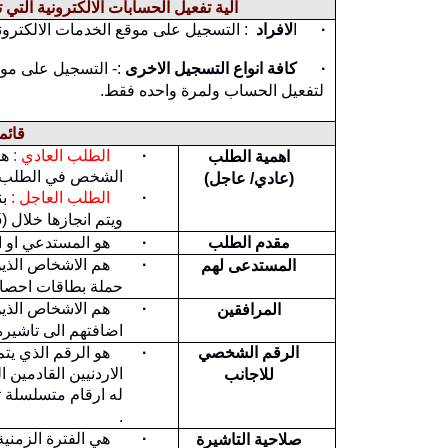
الية تفعيل الحسابات الالكترونية التي 
·
ا
لافراد
: التسجيل على موقع الخدمات الالكترون
·
كافة انواع التسجيل الاخرى
:- التسجيل على موقع
لتفعيل الحساب ولمرة واحده فقط.
قائم
·
الطلب العادي :
اهمية الطلب
الشخص في الطلب، ويحتاج الى فت
(عادي/ عاجل)
·
الطلب العاجل :
ب
ويتم انجازها خلال (5) ايام عمل ويترتب عليها بدل خدمة تبدأ من ( 100 ) دينار على الطلب .
مقدم الطلب
·
هو المستدعي او ا
·
هم الاشخاص الذين 
المستدعى لهم
حملة بطاقات احصاء
·
المرافقين
اضافتهم الى تاشيرة
الرقم الشخصي
·
هو الرقم الذي يتم
الاردنيين القادمين 
للاجانب
.
·
هي الفترة الزمنية
صلاحية التاشيرة