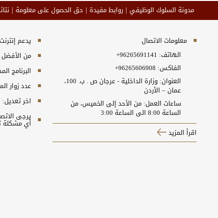
مدونة السلوك الوظيفي
روابط مفيدة
حق الحصول على معلومة
نتائ
معلومات الاتصال
يدعم إنترنت إكسبلورر 10+, جو
الهاتف:
+96265691141
من الأفضل مش
الفاكس:
+96265606908
البرنامج المطلوب 
العنوان: وزارة الداخلية - عرجان ص . ب. 100،
عدد زوار ال
عمان – الأردن
اخر تعديل:
5
ساعات العمل: من الأحد إلى الخميس، من
الساعة 8:00 الى الساعة 3:00
أي مشكلة ت
اقرأ المزيد