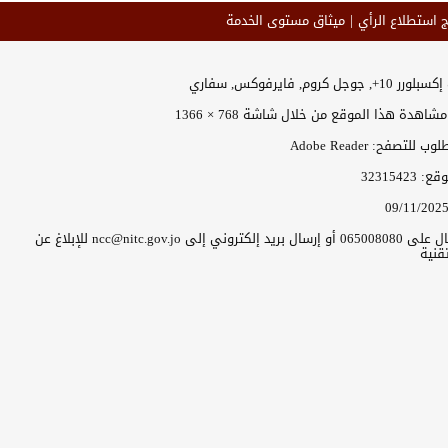
ج استطلاع الرأي
ميثاق مستوى الخدمة
جل كروم, فايرفوكس, سفاري
اهدة هذا الموقع من خلال شاشة 768 × 1366
للتصفح: Adobe Reader
موقع:
32315423
09/11/202
يرجى الاتصال على 065008080 أو إرسال بريد إلكتروني إلى ncc@nitc.gov.jo للإبلاغ عن
قنية