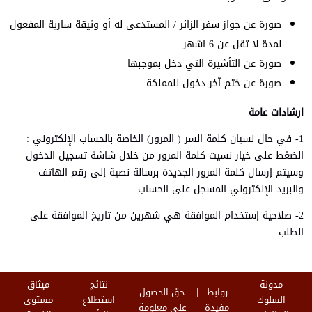
صورة عن جواز سفر الزائر / المستدعى له أو وثيقة سارية المفعول
لمدة لا تقل عن 6 اشهر
صورة عن التأشيرة التي دخل بموجبها
صورة عن ختم آخر دخول للمملكة
ارشادات عامة
1- في حال نسيان كلمة السر ( المرور) الخاصة بالحساب الإلكتروني :
الضغط على خيار نسيت كلمة المرور من خلال شاشة تسجيل الدخول
وسيتم إرسال كلمة المرور الجديدة برسالة نصية إلى رقم الهاتف
والبريد الإلكتروني المسجل على الحساب
2- صلاحية إستخدام الموافقة هي شهرين من تاريخ الموافقة على
الطلب
مدونة
نتائج
ميثاق
روابط
حق الحصول
السلوك
استطلاع
مستوى
مفيدة
على معلومة