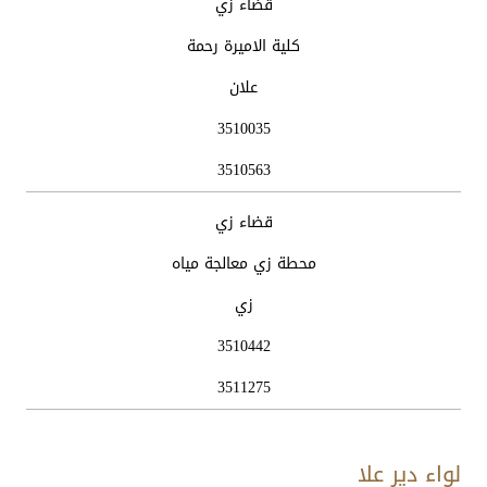
قضاء زي
كلية الاميرة رحمة
علان
3510035
3510563
قضاء زي
محطة زي معالجة مياه
زي
3510442
3511275
لواء دير علا