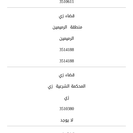
3510611
قضاء زي
منطقة الرميمين
الرميمين
3514188
3514188
قضاء زي
المحكمة الشرعية زي
زي
3510380
لا يوجد