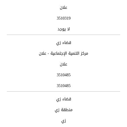
علان
3510319
لا يوجد
قضاء زي
مركز التنمية الإجتماعية - علان
علان
3510485
3510485
قضاء زي
منطقة زي
زي