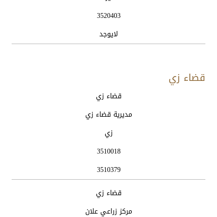
3520403
لايوجد
قضاء زي
الوحدة
اسم
موقع
هاتف
فاكس
قضاء زي
الادارية
الدائرة
الدائرة
الدائرة
الدائرة
مديرية قضاء زي
زي
3510018
3510379
قضاء زي
مركز زراعي علان